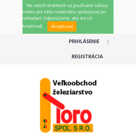
Na našich stránkach sú používané súbory
cookies pre Vašu maximálnu spokojnosť pri
prehliadaní. Odporúčame, aby ste ich
akceptovali.
Akceptovať
PRIHLÁSENIE
|
REGISTRÁCIA