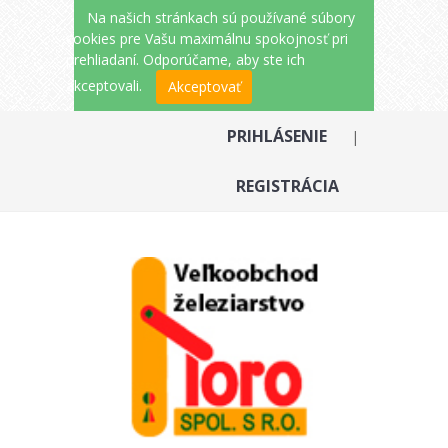
Na našich stránkach sú používané súbory
cookies pre Vašu maximálnu spokojnosť pri
prehliadaní. Odporúčame, aby ste ich
akceptovali.
Akceptovať
PRIHLÁSENIE
|
REGISTRÁCIA