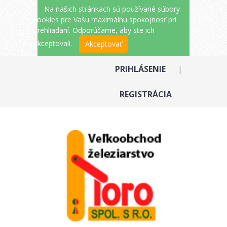
Na našich stránkach sú používané súbory
cookies pre Vašu maximálnu spokojnosť pri
prehliadaní. Odporúčame, aby ste ich
akceptovali.
Akceptovať
PRIHLÁSENIE
|
REGISTRÁCIA