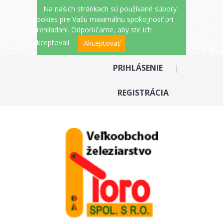
Na našich stránkach sú používané súbory
cookies pre Vašu maximálnu spokojnosť pri
prehliadaní. Odporúčame, aby ste ich
akceptovali.
Akceptovať
PRIHLÁSENIE
|
REGISTRÁCIA