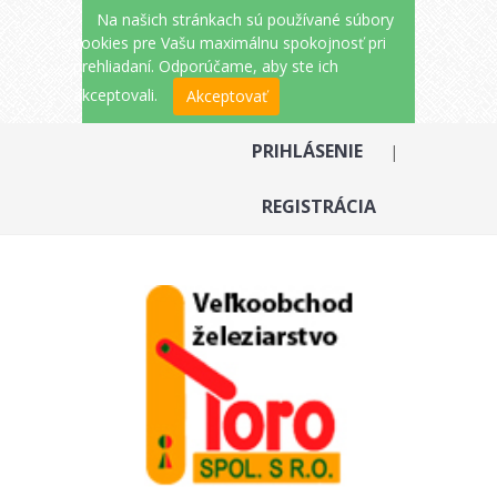
Na našich stránkach sú používané súbory
cookies pre Vašu maximálnu spokojnosť pri
prehliadaní. Odporúčame, aby ste ich
akceptovali.
Akceptovať
PRIHLÁSENIE
|
REGISTRÁCIA