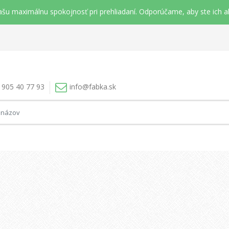
šu maximálnu spokojnosť pri prehliadaní. Odporúčame, aby ste ich ak
 905 40 77 93
info@
fabka.sk