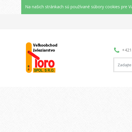
Na našich stránkach sú používané súbory cookies pre Va
+421